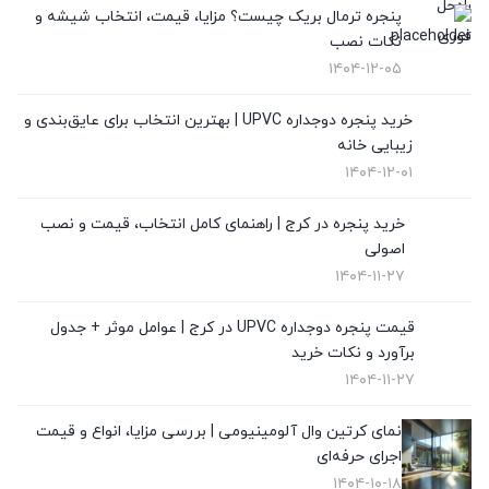
در UPVC
(9)
پنجره ترمال بریک چیست؟ مزایا، قیمت، انتخاب شیشه و
نکات نصب
در آلمینیوم
(10)
۱۴۰۴-۱۲-۰۵
رگلاژ پنجره
(3)
خرید پنجره دوجداره UPVC | بهترین انتخاب برای عایق‌بندی و
زیبایی خانه
شیشه سکوریت
(3)
۱۴۰۴-۱۲-۰۱
شیشه ضدگلوله
(1)
خرید پنجره در کرج | راهنمای کامل انتخاب، قیمت و نصب
اصولی
قیمت پنجره دوجداره UPVC
(10)
۱۴۰۴-۱۱-۲۷
قیمت توری پلیسه
(4)
قیمت پنجره دوجداره UPVC در کرج | عوامل موثر + جدول
برآورد و نکات خرید
قیمت درب upvc
(0)
۱۴۰۴-۱۱-۲۷
نگهداری از پنجره های دوجداره
(1)
نمای کرتین وال آلومینیومی | بررسی مزایا، انواع و قیمت
نمای کرتین وال
(4)
اجرای حرفه‌ای
۱۴۰۴-۱۰-۱۸