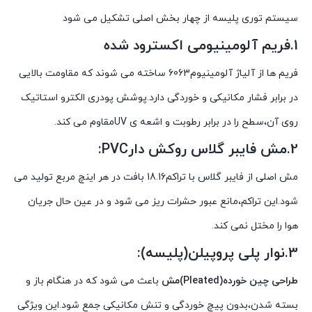
سیستم توری پلیسه از چهار بخش اصلی تشکیل می شود
1.فریم آلومینیومی اکسترود شده
فریم ها از آلیاژ آلومینیوم6063 ساخته می شوند که مقاومت بالایی
در برابر فشار مکانیکی و خوردگی دارد.پوشش پودری الکترو استاتیک
روی آن،سطح را در برابر رطوبت و اشعه ی UVمقاوم می کند.
2.مش فایبر گلاس روکش دارPVC:
مش اصلی از فایبر گلاس با تراکم18.16 بافت در هر اینچ مربع تولید می
شود.این تراکم،مانع عبور حشرات ریز می شود و در عین حال جریان
هوا را مختل نمی کند.
3.نوار پلی پروپیلن(پلیسه):
طراحی چین خورده(Pleated)مش
باعث می شود که در هنگام باز و
بسته شدن،بدون پیچ خوردگی و تنش مکانیکی جمع شود.این ویژگی