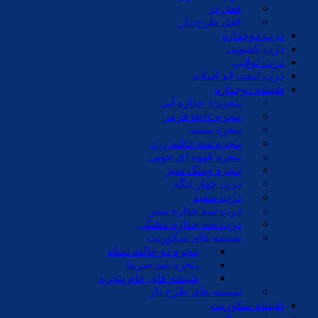
قفل در
قفل طرح دار
درب دوجداره
درب کشویی
درب لولایی
درب لیفت اند اسلاید
شیشه دوجداره
پنجره 3 جداره آبی
پنجره upvc قرمز
پنجره سفید
پنجره سه حالته زرد
پنجره قهوه ای چوبی
پنجره وینتک سبز
درب چهار لنگه
درب سفید
درب سه جداره سبز
درب سه جداره مشکی
شیشه های سکوریت
پنجره دو حالته سیاه
پنجره ضد سرما
شیشه های خام پنجره
شیشه های طرح دار
شیشه سکوریت