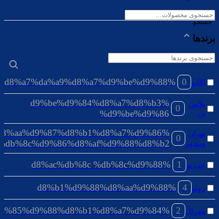
جستجو
جستجو
برای:
برندها
%d8%a7%da%a9%d8%a7%d9%be%d9%88
0
اکاپو
%d9%be%d9%84%d8%a7%d8%b3
پلاس
0
%d9%be%d9%86
پن
%d8%aa%d9%87%d8%b1%d8%a7%d9%86
تهران
0
%db%8c%d9%86%d8%af%d9%88%d8%b2
ویندوز
%d8%ac%db%8c %db%8c%d9%88
1
جی یو
%d8%b1%d9%88%d8%aa%d9%88
4
روتو
%d9%85%d9%88%d8%b1%d8%a7%d9%84
2
مورال