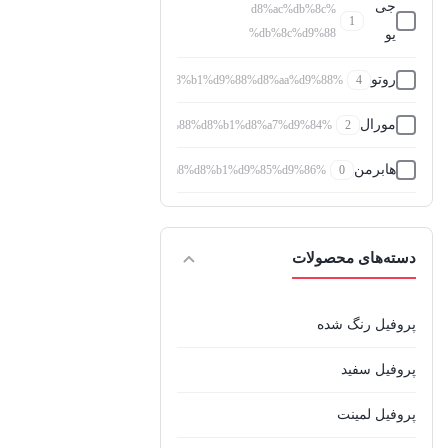
جی
%d8%ac%db%8c
1
%db%8c%d9%88
یو
روتو
%d8%b1%d9%88%d8%aa%d9%88
4
مورال
%d9%85%d9%88%d8%b1%d8%a7%d9%84
2
هابرمن
%d9%87%d8%a7%d8%a8%d8%b1%d9%85%d9%86
0
هافمن
%d9%87%d8%a7%d9%81%d9%85%d9%86
0
دسته‌های محصولات
هانی
%d9%87%d8%a7%d9%86%db%8c
12
%d9%be%d9%86%d8%ac%d8%b1%d9%87
پنجره
پروفیل رنگ شده
وورن
%d9%88%d9%88%d8%b1%d9%86
1
پروفیل سفید
وی
%d9%88%db%8c
0
%d8%a8%db%8c
بی
پروفیل لمینت