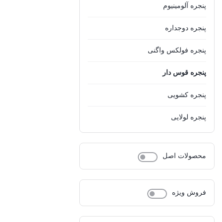
وینتک
%d9%88%db%8c%d9%86%d8%aa%da%a9
0
پنجره آلومینیوم
پنجره دوجداره
پنجره فولکس واگنی
پنجره قوس دار
پنجره کشویی
پنجره لولایی
پنجره لیفت اند اسلاید
محصولات اصل
پنجره ویترینی
درب آلومینیوم
فروش ویژه
درب دوجداره