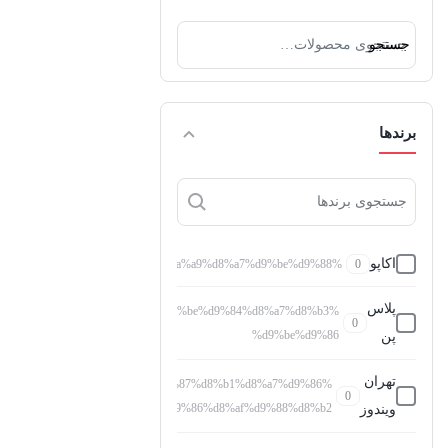
جستجو
جستجو
برای:
برندها
اکاپو
%d8%a7%da%a9%d8%a7%d9%be%d9%88
0
پلاس
%d9%be%d9%84%d8%a7%d8%b3
0
%d9%be%d9%86
پن
تهران
%d8%aa%d9%87%d8%b1%d8%a7%d9%86
0
%d9%88%db%8c%d9%86%d8%af%d9%88%d8%b2
ویندوز