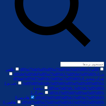
اکاپو
0
%d8%a7%da%a9%d8%a7%d9%be%d9%88
پلاس
پن
0
%d9%be%d9%84%d8%a7%d8%b3 %d9%be%d9%86
تهران ویندوز
0
%d8%aa%d9%87%d8%b1%d8%a7%d9%86
%d9%88%db%8c%d9%86%d8%af%d9%88%d8%b2
جی یو
1
%d8%ac%db%8c %db%8c%d9%88
روتو
4
%d8%b1%d9%88%d8%aa%d9%88
مورال
2
%d9%85%d9%88%d8%b1%d8%a7%d9%84
هابرمن
0
%d9%87%d8%a7%d8%a8%d8%b1%d9%85%d9%86
هافمن
0