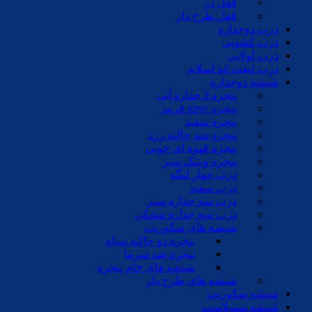
قفل در
قفل طرح دار
درب دوجداره
درب کشویی
درب لولایی
درب لیفت اند اسلاید
شیشه دوجداره
پنجره 3 جداره آبی
پنجره upvc قرمز
پنجره سفید
پنجره سه حالته زرد
پنجره قهوه ای چوبی
پنجره وینتک سبز
درب چهار لنگه
درب سفید
درب سه جداره سبز
درب سه جداره مشکی
شیشه های سکوریت
پنجره دو حالته سیاه
پنجره ضد سرما
شیشه های خام پنجره
شیشه های طرح دار
شیشه سکوریت
شیشه سمبلاست