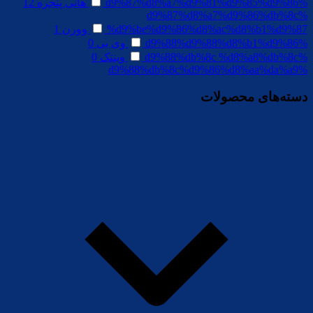
%d9%87%d8%a7%d9%81%d9%85%d9%86
هانی پنجره
12
%d9%87%d8%a7%d9%86%db%8c
%d9%be%d9%86%d8%ac%d8%b1%d9%87
وورن
1
%d9%88%d9%88%d8%b1%d9%86
وی بی
0
%d9%88%db%8c %d8%a8%db%8c
وینتک
0
%d9%88%db%8c%d9%86%d8%aa%da%a9
دسته‌های محصولات