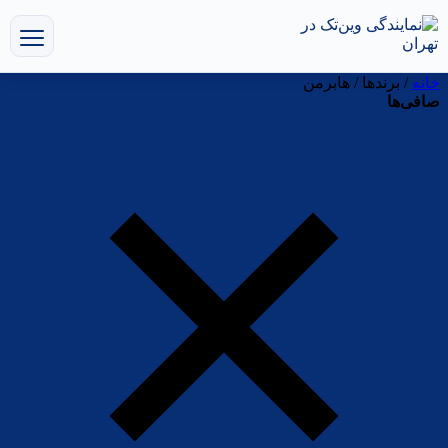
خانه
/ برندها / هابرمن
صافی‌ها