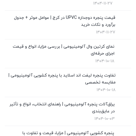
۱۴۰۴-۱۱-۲۷
قیمت توری پلیسه
(4)
قیمت پنجره دوجداره UPVC در کرج | عوامل موثر + جدول
برآورد و نکات خرید
قیمت درب upvc
(0)
۱۴۰۴-۱۱-۲۷
نگهداری از پنجره های دوجداره
(1)
نمای کرتین وال آلومینیومی | بررسی مزایا، انواع و قیمت
نمای کرتین وال
(4)
اجرای حرفه‌ای
۱۴۰۴-۱۰-۱۸
نمایندگی ویستابست
(7)
تفاوت پنجره لیفت اند اسلاید با پنجره کشویی آلومینیومی |
نمایندگی وین تک در تهران
(13)
مقایسه تخصصی
۱۴۰۴-۱۰-۱۸
یراق‌آلات پنجره آلومینیومی | راهنمای انتخاب، انواع و تأثیر
در عایق‌بندی
۱۴۰۴-۱۰-۰۳
پنجره کشویی آلومینیومی | مزایا، قیمت و تفاوت با