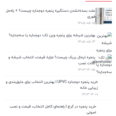
پنجره لیفت انداسلاید
(2)
علت بسته‌نشدن دستگیره پنجره دوجداره چیست؟ + راه‌حل
فوری
تعویض پنجره دوجداره
(4)
۱۴۰۵-۰۵-۱۵
توری پلیسه
(10)
بهترین شیشه برای پنجره وین تک؛ دوجداره یا سه‌جداره؟
۱۴۰۵-۰۵-۱۴
توری پنجره
(1)
در UPVC
(9)
پنجره ترمال بریک چیست؟ مزایا، قیمت، انتخاب شیشه و
نکات نصب
در آلمینیوم
(10)
۱۴۰۴-۱۲-۰۵
رگلاژ پنجره
(3)
خرید پنجره دوجداره UPVC | بهترین انتخاب برای عایق‌بندی و
زیبایی خانه
شیشه سکوریت
(3)
۱۴۰۴-۱۲-۰۱
شیشه ضدگلوله
(1)
خرید پنجره در کرج | راهنمای کامل انتخاب، قیمت و نصب
اصولی
قیمت پنجره دوجداره UPVC
(10)