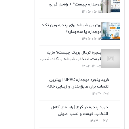
دوجداره چیست؟ + راه‌حل فوری
تعویض پنجره دوجداره
(4)
۱۴۰۵-۰۵-۱۵
توری پلیسه
(10)
بهترین شیشه برای پنجره وین تک؛
دوجداره یا سه‌جداره؟
توری پنجره
(1)
۱۴۰۵-۰۵-۱۴
در UPVC
(9)
پنجره ترمال بریک چیست؟ مزایا،
قیمت، انتخاب شیشه و نکات نصب
در آلمینیوم
(10)
۱۴۰۴-۱۲-۰۵
رگلاژ پنجره
(3)
خرید پنجره دوجداره UPVC | بهترین
انتخاب برای عایق‌بندی و زیبایی خانه
شیشه سکوریت
(3)
۱۴۰۴-۱۲-۰۱
شیشه ضدگلوله
(1)
خرید پنجره در کرج | راهنمای کامل
قیمت پنجره دوجداره UPVC
(10)
انتخاب، قیمت و نصب اصولی
۱۴۰۴-۱۱-۲۷
قیمت توری پلیسه
(4)