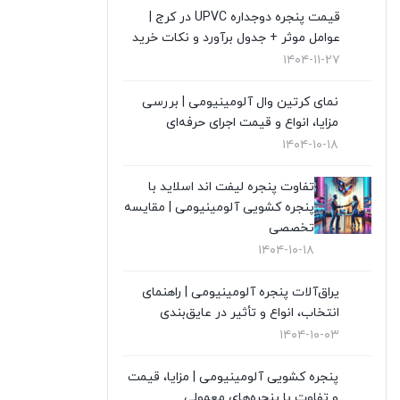
قیمت پنجره دوجداره UPVC در کرج |
قیمت درب upvc
(0)
عوامل موثر + جدول برآورد و نکات خرید
۱۴۰۴-۱۱-۲۷
نگهداری از پنجره های دوجداره
(1)
نمای کرتین وال آلومینیومی | بررسی
نمای کرتین وال
(4)
مزایا، انواع و قیمت اجرای حرفه‌ای
۱۴۰۴-۱۰-۱۸
نمایندگی ویستابست
(7)
تفاوت پنجره لیفت اند اسلاید با
نمایندگی وین تک در تهران
(13)
پنجره کشویی آلومینیومی | مقایسه
تخصصی
۱۴۰۴-۱۰-۱۸
یراق‌آلات پنجره آلومینیومی | راهنمای
انتخاب، انواع و تأثیر در عایق‌بندی
۱۴۰۴-۱۰-۰۳
پنجره کشویی آلومینیومی | مزایا، قیمت
و تفاوت با پنجره‌های معمولی