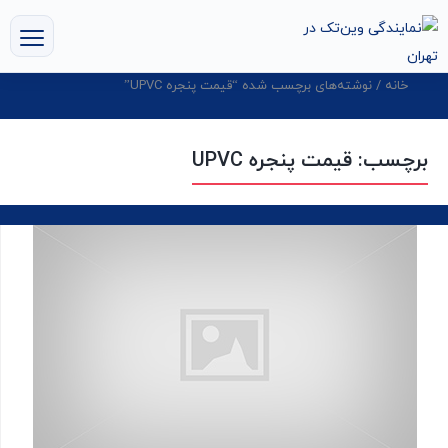
خانه
/ نوشته‌های برچسب شده “قیمت پنجره UPVC”
برچسب:
قیمت پنجره UPVC