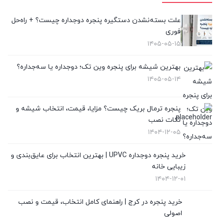
پنجره لیفت انداسلاید
(2)
علت بسته‌نشدن دستگیره پنجره دوجداره چیست؟ + راه‌حل
فوری
تعویض پنجره دوجداره
(4)
۱۴۰۵-۰۵-۱۵
توری پلیسه
(10)
بهترین شیشه برای پنجره وین تک؛ دوجداره یا سه‌جداره؟
۱۴۰۵-۰۵-۱۴
توری پنجره
(1)
در UPVC
(9)
پنجره ترمال بریک چیست؟ مزایا، قیمت، انتخاب شیشه و
نکات نصب
در آلمینیوم
(10)
۱۴۰۴-۱۲-۰۵
رگلاژ پنجره
(3)
خرید پنجره دوجداره UPVC | بهترین انتخاب برای عایق‌بندی و
زیبایی خانه
شیشه سکوریت
(3)
۱۴۰۴-۱۲-۰۱
شیشه ضدگلوله
(1)
خرید پنجره در کرج | راهنمای کامل انتخاب، قیمت و نصب
اصولی
قیمت پنجره دوجداره UPVC
(10)