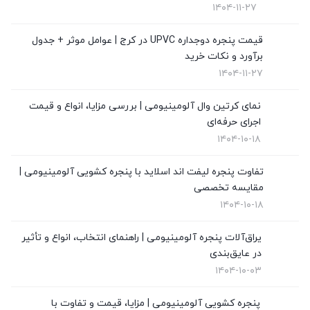
۱۴۰۴-۱۱-۲۷
قیمت توری پلیسه
(4)
قیمت پنجره دوجداره UPVC در کرج | عوامل موثر + جدول
برآورد و نکات خرید
قیمت درب upvc
(0)
۱۴۰۴-۱۱-۲۷
نگهداری از پنجره های دوجداره
(1)
نمای کرتین وال آلومینیومی | بررسی مزایا، انواع و قیمت
نمای کرتین وال
(4)
اجرای حرفه‌ای
۱۴۰۴-۱۰-۱۸
نمایندگی ویستابست
(7)
تفاوت پنجره لیفت اند اسلاید با پنجره کشویی آلومینیومی |
نمایندگی وین تک در تهران
(13)
مقایسه تخصصی
۱۴۰۴-۱۰-۱۸
یراق‌آلات پنجره آلومینیومی | راهنمای انتخاب، انواع و تأثیر
در عایق‌بندی
۱۴۰۴-۱۰-۰۳
پنجره کشویی آلومینیومی | مزایا، قیمت و تفاوت با