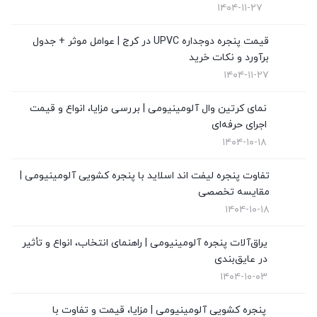
۱۴۰۴-۱۱-۲۷
قیمت توری پلیسه
(4)
قیمت پنجره دوجداره UPVC در کرج | عوامل موثر + جدول
برآورد و نکات خرید
قیمت درب upvc
(0)
۱۴۰۴-۱۱-۲۷
نگهداری از پنجره های دوجداره
(1)
نمای کرتین وال آلومینیومی | بررسی مزایا، انواع و قیمت
نمای کرتین وال
(4)
اجرای حرفه‌ای
۱۴۰۴-۱۰-۱۸
نمایندگی ویستابست
(7)
تفاوت پنجره لیفت اند اسلاید با پنجره کشویی آلومینیومی |
نمایندگی وین تک در تهران
(13)
مقایسه تخصصی
۱۴۰۴-۱۰-۱۸
یراق‌آلات پنجره آلومینیومی | راهنمای انتخاب، انواع و تأثیر
در عایق‌بندی
۱۴۰۴-۱۰-۰۳
پنجره کشویی آلومینیومی | مزایا، قیمت و تفاوت با