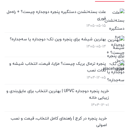
پنجره لیفت انداسلاید
(2)
علت بسته‌نشدن دستگیره پنجره دوجداره چیست؟ + راه‌حل
فوری
تعویض پنجره دوجداره
(4)
۱۴۰۵-۰۵-۱۵
توری پلیسه
(10)
بهترین شیشه برای پنجره وین تک؛ دوجداره یا سه‌جداره؟
۱۴۰۵-۰۵-۱۴
توری پنجره
(1)
در UPVC
(9)
پنجره ترمال بریک چیست؟ مزایا، قیمت، انتخاب شیشه و
نکات نصب
در آلمینیوم
(10)
۱۴۰۴-۱۲-۰۵
رگلاژ پنجره
(3)
خرید پنجره دوجداره UPVC | بهترین انتخاب برای عایق‌بندی و
زیبایی خانه
شیشه سکوریت
(3)
۱۴۰۴-۱۲-۰۱
شیشه ضدگلوله
(1)
خرید پنجره در کرج | راهنمای کامل انتخاب، قیمت و نصب
اصولی
قیمت پنجره دوجداره UPVC
(10)