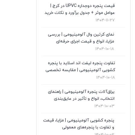
قیمت پنجره دوجداره UPVC در کرج |
قیمت درب upvc
(0)
عوامل موثر + جدول برآورد و نکات خرید
۱۴۰۴-۱۱-۲۷
نگهداری از پنجره های دوجداره
(1)
نمای کرتین وال آلومینیومی | بررسی
نمای کرتین وال
(4)
مزایا، انواع و قیمت اجرای حرفه‌ای
۱۴۰۴-۱۰-۱۸
نمایندگی ویستابست
(7)
تفاوت پنجره لیفت اند اسلاید با پنجره
نمایندگی وین تک در تهران
(13)
کشویی آلومینیومی | مقایسه تخصصی
۱۴۰۴-۱۰-۱۸
یراق‌آلات پنجره آلومینیومی | راهنمای
انتخاب، انواع و تأثیر در عایق‌بندی
۱۴۰۴-۱۰-۰۳
پنجره کشویی آلومینیومی | مزایا، قیمت
و تفاوت با پنجره‌های معمولی
۱۴۰۴-۱۰-۰۲