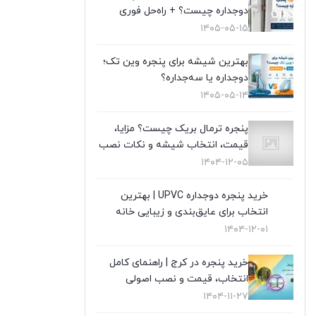
دوجداره چیست؟ + راه‌حل فوری
تعویض پنجره دوجداره
(4)
۱۴۰۵-۰۵-۱۵
توری پلیسه
(10)
بهترین شیشه برای پنجره وین تک؛
دوجداره یا سه‌جداره؟
توری پنجره
(1)
۱۴۰۵-۰۵-۱۴
در UPVC
(9)
پنجره ترمال بریک چیست؟ مزایا،
قیمت، انتخاب شیشه و نکات نصب
در آلمینیوم
(10)
۱۴۰۴-۱۲-۰۵
رگلاژ پنجره
(3)
خرید پنجره دوجداره UPVC | بهترین
انتخاب برای عایق‌بندی و زیبایی خانه
شیشه سکوریت
(3)
۱۴۰۴-۱۲-۰۱
شیشه ضدگلوله
(1)
خرید پنجره در کرج | راهنمای کامل
قیمت پنجره دوجداره UPVC
(10)
انتخاب، قیمت و نصب اصولی
۱۴۰۴-۱۱-۲۷
قیمت توری پلیسه
(4)