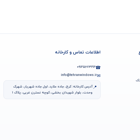
اطلاعات تماس و کارخانه
۰۹۱۲۵۶۷۴۲۱۲
☎
info@tehranwindows.ir
✉
تک
آدرس کارخانه: کرج، جاده ملارد، اول جاده شهریار، شهرک
📍
وحدت، بلوار شهیدان بخشی، کوچه نسترن غربی، پلاک ۱