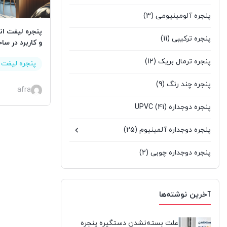
پنجره آلومینیومی
(3)
پنجره لیفت ان
پنجره ترکیبی
(11)
و کاربرد در س
پنجره ترمال بریک
(12)
پنجره لیفت ا
پنجره چند رنگ
(9)
afra
پنجره دوجداره UPVC
(41)
پنجره دوجداره آلمینیوم
(25)
پنجره دوجداره چوبی
(2)
پنجره سنتی UPVC
(9)
آخرین نوشته‌ها
پنجره کشویی آلومینیومی
(0)
پنجره لیفت انداسلاید
(2)
علت بسته‌نشدن دستگیره پنجره