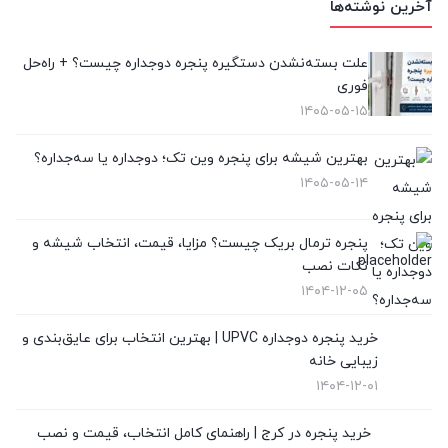
آخرین نوشته‌ها
پنجره کشویی آلومینیومی
(0)
پنجره لیفت انداسلاید
(2)
علت بسته‌نشدن دستگیره پنجره دوجداره چیست؟ + راه‌حل
فوری
تعویض پنجره دوجداره
(4)
۱۴۰۵-۰۵-۱۵
توری پلیسه
(10)
بهترین شیشه برای پنجره وین تک؛ دوجداره یا سه‌جداره؟
۱۴۰۵-۰۵-۱۴
توری پنجره
(1)
در UPVC
(9)
پنجره ترمال بریک چیست؟ مزایا، قیمت، انتخاب شیشه و
نکات نصب
در آلمینیوم
(10)
۱۴۰۴-۱۲-۰۵
رگلاژ پنجره
(3)
خرید پنجره دوجداره UPVC | بهترین انتخاب برای عایق‌بندی و
زیبایی خانه
شیشه سکوریت
(3)
۱۴۰۴-۱۲-۰۱
شیشه ضدگلوله
(1)
خرید پنجره در کرج | راهنمای کامل انتخاب، قیمت و نصب