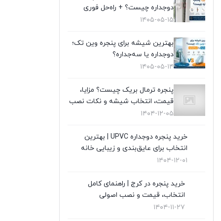
دوجداره چیست؟ + راه‌حل فوری
تعویض پنجره دوجداره
(4)
۱۴۰۵-۰۵-۱۵
توری پلیسه
(10)
بهترین شیشه برای پنجره وین تک؛
دوجداره یا سه‌جداره؟
توری پنجره
(1)
۱۴۰۵-۰۵-۱۴
در UPVC
(9)
پنجره ترمال بریک چیست؟ مزایا،
قیمت، انتخاب شیشه و نکات نصب
در آلمینیوم
(10)
۱۴۰۴-۱۲-۰۵
رگلاژ پنجره
(3)
خرید پنجره دوجداره UPVC | بهترین
انتخاب برای عایق‌بندی و زیبایی خانه
شیشه سکوریت
(3)
۱۴۰۴-۱۲-۰۱
شیشه ضدگلوله
(1)
خرید پنجره در کرج | راهنمای کامل
قیمت پنجره دوجداره UPVC
(10)
انتخاب، قیمت و نصب اصولی
۱۴۰۴-۱۱-۲۷
قیمت توری پلیسه
(4)