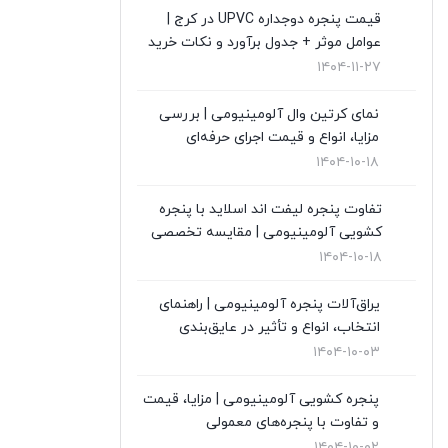
قیمت پنجره دوجداره UPVC در کرج |
قیمت درب upvc
(0)
عوامل موثر + جدول برآورد و نکات خرید
۱۴۰۴-۱۱-۲۷
نگهداری از پنجره های دوجداره
(1)
نمای کرتین وال آلومینیومی | بررسی
نمای کرتین وال
(4)
مزایا، انواع و قیمت اجرای حرفه‌ای
۱۴۰۴-۱۰-۱۸
نمایندگی ویستابست
(7)
تفاوت پنجره لیفت اند اسلاید با پنجره
نمایندگی وین تک در تهران
(13)
کشویی آلومینیومی | مقایسه تخصصی
۱۴۰۴-۱۰-۱۸
یراق‌آلات پنجره آلومینیومی | راهنمای
انتخاب، انواع و تأثیر در عایق‌بندی
۱۴۰۴-۱۰-۰۳
پنجره کشویی آلومینیومی | مزایا، قیمت
و تفاوت با پنجره‌های معمولی
۱۴۰۴-۱۰-۰۲