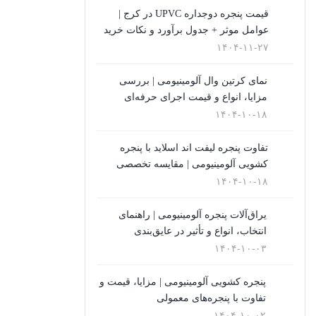
قیمت پنجره دوجداره UPVC در کرج |
(10)
عوامل موثر + جدول برآورد و نکات خرید
توری پنجره
۱۴۰۴-۱۱-۲۷
(1)
نمای کرتین وال آلومینیومی | بررسی
مزایا، انواع و قیمت اجرای حرفه‌ای
در UPVC
۱۴۰۴-۱۰-۱۸
(9)
تفاوت پنجره لیفت اند اسلاید با پنجره
در آلمینیوم
کشویی آلومینیومی | مقایسه تخصصی
(10)
۱۴۰۴-۱۰-۱۸
رگلاژ پنجره
یراق‌آلات پنجره آلومینیومی | راهنمای
(3)
انتخاب، انواع و تأثیر در عایق‌بندی
۱۴۰۴-۱۰-۰۳
شیشه سکوریت
(3)
پنجره کشویی آلومینیومی | مزایا، قیمت و
تفاوت با پنجره‌های معمولی
شیشه ضدگلوله
۱۴۰۴-۱۰-۰۲