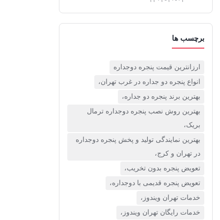
(1)
قیمت پنجره دوجداره UPVC
برچسب ها
(10)
قیمت توری پلیسه
ارزانترین قیمت پنجره دوجداره
(4)
انواع پنجره دو جداره در غرب تهران،
بهترین برند پنجره دو جداره،
قیمت درب upvc
بهترین روش نصب پنجره دوجداره ترمال
(0)
بریک،
نگهداری از پنجره های دوجداره
بهترین نمایندگی تولید و پخش پنجره دوجداره
(1)
در تهران و کرج،
تعویض پنجره بدون تخریب،
نمای کرتین وال
تعویض پنجره قدیمی با دوجداره،
(4)
خدمات تهران ویندوز،
نمایندگی ویستابست
خدمات رایگان تهران ویندوز،