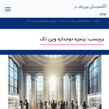
خانه
/ نوشته‌های برچسب شده “پنجره دوجداره وین تک”
برچسب:
پنجره دوجداره وین تک