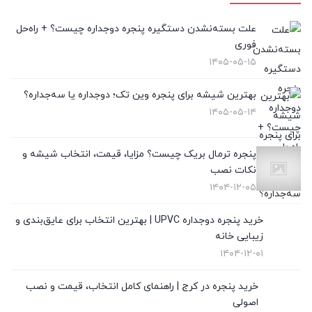
پنجره لیفت انداسلاید
(2)
علت بسته‌نشدن دستگیره پنجره دوجداره چیست؟ + راه‌حل
فوری
تعویض پنجره دوجداره
(4)
۱۴۰۵-۰۵-۱۵
توری پلیسه
(10)
بهترین شیشه برای پنجره وین تک؛ دوجداره یا سه‌جداره؟
۱۴۰۵-۰۵-۱۴
توری پنجره
(1)
در UPVC
(9)
پنجره ترمال بریک چیست؟ مزایا، قیمت، انتخاب شیشه و
نکات نصب
در آلمینیوم
(10)
۱۴۰۴-۱۲-۰۵
رگلاژ پنجره
(3)
خرید پنجره دوجداره UPVC | بهترین انتخاب برای عایق‌بندی و
زیبایی خانه
شیشه سکوریت
(3)
۱۴۰۴-۱۲-۰۱
شیشه ضدگلوله
(1)
خرید پنجره در کرج | راهنمای کامل انتخاب، قیمت و نصب
اصولی
قیمت پنجره دوجداره UPVC
(10)