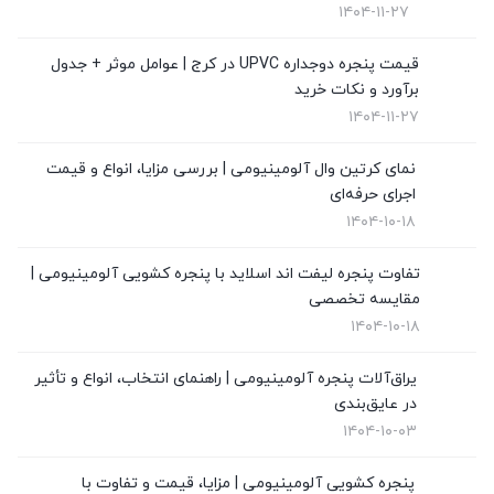
۱۴۰۴-۱۱-۲۷
قیمت توری پلیسه
(4)
قیمت پنجره دوجداره UPVC در کرج | عوامل موثر + جدول
برآورد و نکات خرید
قیمت درب upvc
(0)
۱۴۰۴-۱۱-۲۷
نگهداری از پنجره های دوجداره
(1)
نمای کرتین وال آلومینیومی | بررسی مزایا، انواع و قیمت
نمای کرتین وال
(4)
اجرای حرفه‌ای
۱۴۰۴-۱۰-۱۸
نمایندگی ویستابست
(7)
تفاوت پنجره لیفت اند اسلاید با پنجره کشویی آلومینیومی |
نمایندگی وین تک در تهران
(13)
مقایسه تخصصی
۱۴۰۴-۱۰-۱۸
یراق‌آلات پنجره آلومینیومی | راهنمای انتخاب، انواع و تأثیر
در عایق‌بندی
۱۴۰۴-۱۰-۰۳
پنجره کشویی آلومینیومی | مزایا، قیمت و تفاوت با