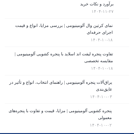
(10)
برآورد و نکات خرید
۱۴۰۴-۱۱-۲۷
توری پنجره
نمای کرتین وال آلومینیومی | بررسی مزایا، انواع و قیمت
(1)
اجرای حرفه‌ای
در UPVC
۱۴۰۴-۱۰-۱۸
(9)
تفاوت پنجره لیفت اند اسلاید با پنجره کشویی آلومینیومی |
در آلمینیوم
مقایسه تخصصی
۱۴۰۴-۱۰-۱۸
(10)
رگلاژ پنجره
یراق‌آلات پنجره آلومینیومی | راهنمای انتخاب، انواع و تأثیر در
عایق‌بندی
(3)
۱۴۰۴-۱۰-۰۳
شیشه سکوریت
پنجره کشویی آلومینیومی | مزایا، قیمت و تفاوت با پنجره‌های
(3)
معمولی
شیشه ضدگلوله
۱۴۰۴-۱۰-۰۲