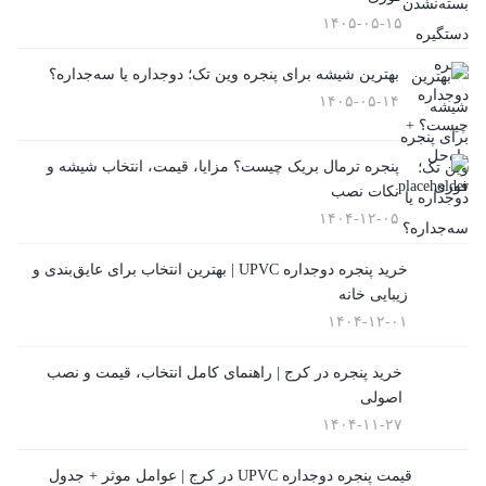
۱۴۰۵-۰۵-۱۵
(25)
پنجره دوجداره چوبی
بهترین شیشه برای پنجره وین تک؛ دوجداره یا سه‌جداره؟
۱۴۰۵-۰۵-۱۴
(2)
پنجره سنتی UPVC
پنجره ترمال بریک چیست؟ مزایا، قیمت، انتخاب شیشه و
(9)
نکات نصب
۱۴۰۴-۱۲-۰۵
پنجره کشویی آلومینیومی
(0)
خرید پنجره دوجداره UPVC | بهترین انتخاب برای عایق‌بندی و
زیبایی خانه
پنجره لیفت انداسلاید
۱۴۰۴-۱۲-۰۱
(2)
خرید پنجره در کرج | راهنمای کامل انتخاب، قیمت و نصب
تعویض پنجره دوجداره
اصولی
(4)
۱۴۰۴-۱۱-۲۷
توری پلیسه
قیمت پنجره دوجداره UPVC در کرج | عوامل موثر + جدول