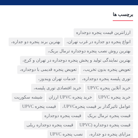
(1)
قیمت پنجره دوجداره UPVC
برچسب ها
(10)
ارزانترین قیمت پنجره دوجداره
قیمت توری پلیسه
انواع پنجره دو جداره در غرب تهران،
بهترین برند پنجره دو جداره،
(4)
بهترین روش نصب پنجره دوجداره ترمال بریک،
قیمت درب upvc
بهترین نمایندگی تولید و پخش پنجره دوجداره در تهران و کرج،
(0)
تعویض پنجره بدون تخریب،
تعویض پنجره قدیمی با دوجداره،
توری پلیسه پنجره دوجداره،
خدمات تهران ویندوز،
نگهداری از پنجره های دوجداره
خرید آنلاین پنجره UPVC
خرید اقتصادی توری پلیسه،
(1)
خرید پنجره UPVC
خرید پنجره UPVC ارزان
شیشه سکوریت
نمای کرتین وال
عوامل تاثیرگذار بر قیمت پنجرهUPVC،
قیمت پنجره UPVC
(4)
قیمت پنجره ترمال بریک
قیمت پنجره دوجداره
نمایندگی ویستابست
قیمت پنجره دوجداره (UPVC
قیمت پنجره دوجداره ریلی
مزایای پنجره دو جداره،
نصب پنجره UPVC
(7)