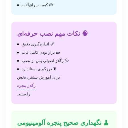
🧰 کیفیت یراق‌آلات
🧠 نکات مهم نصب حرفه‌ای
📏 اندازه‌گیری دقیق
🧱 تراز بودن کامل قاب
🩺 رگلاژ اصولی پس از نصب
🧵 درزگیری استاندارد
برای آموزش بیشتر، بخش
رگلاژ پنجره
را ببینید.
🧹 نگهداری صحیح پنجره آلومینیومی