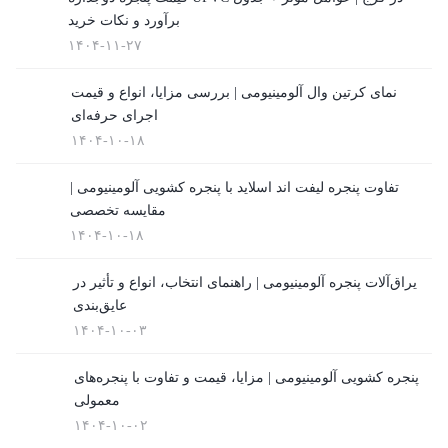
تعویض پنجره دوجداره
برآورد و نکات خرید
(4)
۱۴۰۴-۱۱-۲۷
توری پلیسه
نمای کرتین وال آلومینیومی | بررسی مزایا، انواع و قیمت
اجرای حرفه‌ای
(10)
۱۴۰۴-۱۰-۱۸
توری پنجره
تفاوت پنجره لیفت اند اسلاید با پنجره کشویی آلومینیومی |
(1)
مقایسه تخصصی
در UPVC
۱۴۰۴-۱۰-۱۸
(9)
یراق‌آلات پنجره آلومینیومی | راهنمای انتخاب، انواع و تأثیر در
در آلمینیوم
عایق‌بندی
۱۴۰۴-۱۰-۰۳
(10)
رگلاژ پنجره
پنجره کشویی آلومینیومی | مزایا، قیمت و تفاوت با پنجره‌های
معمولی
(3)
۱۴۰۴-۱۰-۰۲
شیشه سکوریت