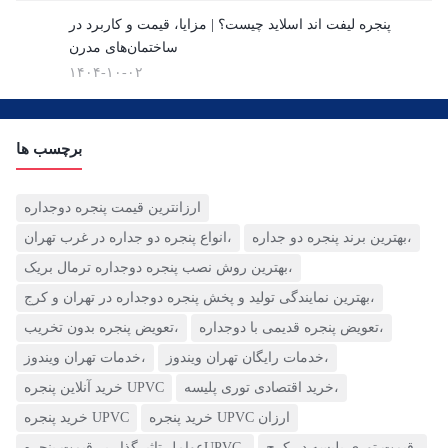
پنجره لیفت اند اسلاید چیست؟ | مزایا، قیمت و کاربرد در
(3)
ساختمان‌های مدرن
شیشه ضدگلوله
۱۴۰۴-۱۰-۰۲
(1)
قیمت پنجره دوجداره UPVC
برچسب ها
(10)
ارزانترین قیمت پنجره دوجداره
قیمت توری پلیسه
بهترین برند پنجره دو جداره،
انواع پنجره دو جداره در غرب تهران،
(4)
بهترین روش نصب پنجره دوجداره ترمال بریک،
قیمت درب upvc
بهترین نمایندگی تولید و پخش پنجره دوجداره در تهران و کرج،
(0)
تعویض پنجره قدیمی با دوجداره،
تعویض پنجره بدون تخریب،
خدمات رایگان تهران ویندوز،
خدمات تهران ویندوز،
نگهداری از پنجره های دوجداره
خرید اقتصادی توری پلیسه،
خرید آنلاین پنجره UPVC
(1)
خرید پنجره UPVC ارزان
خرید پنجره UPVC
نمای کرتین وال
قیمت توری پلیسه در کرج،
عوامل تاثیرگذار بر قیمت پنجرهUPVC،