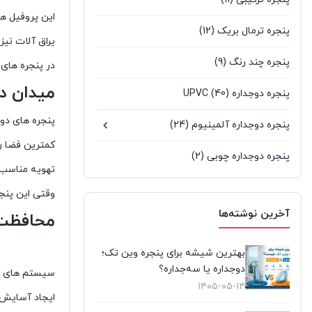
این پروفیل ه
پنجره ترمال بریک
(12)
یراق آلات نیز
پنجره چند رنگ
(9)
در پنجره های upvc ابعادهای بزرگ شیشه اکثرا بایستی از جنس سکوریت باشند زیرا این نوع از شیشه ها استحکام بالایی دا
میدان دی
پنجره دوجداره UPVC
(40)
پنجره های دوج
پنجره دوجداره آلمینیوم
(24)
کمترین فضا را
پنجره دوجداره چوبی
(2)
تهویه مناسب د
پنجره سنتی UPVC
(9)
وقتی این پنجر
آخرین نوشته‌ها
محافظت د
پنجره کشویی آلومینیومی
(0)
پنجره لیفت انداسلاید
(2)
بهترین شیشه برای پنجره وین تک؛
دوجداره یا سه‌جداره؟
تعویض پنجره دوجداره
(4)
۱۴۰۵-۰۵-۱۴
ایجاد آسایش د