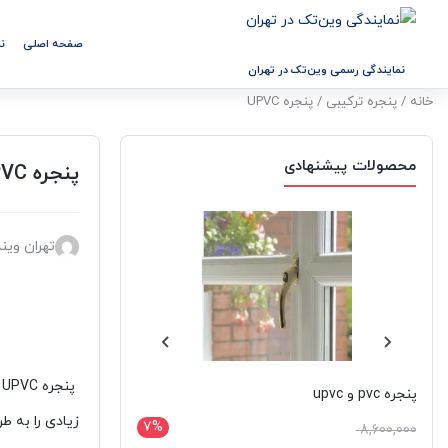
صفحه اصلی
ن
نمایندگی رسمی وین‌تک در تهران
خانه
/
پنجره ترکیبی
/ پنجره UPVC
محصولات پیشنهادی
پنجره UPVC
تهران وین
پنجره pvc و upvc
پنجره شیشه تخت
زیادی را به ط
7%
24,500,000
8,600,000