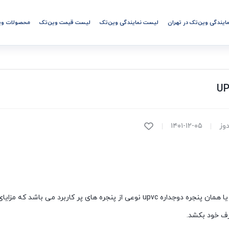
مایندگی وین‌تک در تهران
لیست نمایندگی وین‌تک
لیست قیمت وین‌تک
محصولات وی
دوز
۱۴۰۱-۱۲-۰۵
پنجره UPVC یا همان پنجره دوجداره upvc نوعی از پنجره های پر کار
پنجره چوبی
پنجره pvc و 
رف خود بکشد.
12%
0,000
0
تومان