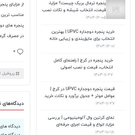
توری پلیسه
(10)
پنجره ترمال بریک چیست؟ مزایا،
از مزایای پنجره های upvc می توان به این مورد اشاره کرد که آنها به خوبی می توانند از نفو
قیمت، انتخاب شیشه و نکات نصب
توری پنجره
(1)
مناسب ترین و
۱۴۰۴-۱۲-۰۵
در UPVC
(9)
خرید پنجره دوجداره UPVC | بهترین
در مصرف گرما
انتخاب برای عایق‌بندی و زیبایی خانه
در آلمینیوم
(10)
۱۴۰۴-۱۲-۰۱
0
رگلاژ پنجره
(3)
خرید پنجره در کرج | راهنمای کامل
انتخاب، قیمت و نصب اصولی
شیشه سکوریت
(3)
پروفیل upvc
۱۴۰۴-۱۱-۲۷
شیشه ضدگلوله
(1)
قیمت پنجره دوجداره UPVC در کرج |
قیمت پنجره دوجداره UPVC
(10)
عوامل موثر + جدول برآورد و نکات خرید
دیدگاه‌های 
۱۴۰۴-۱۱-۲۷
قیمت توری پلیسه
(4)
نمای کرتین وال آلومینیومی | بررسی
قیمت درب upvc
(0)
مزایا، انواع و قیمت اجرای حرفه‌ای
دیدگاه های
۱۴۰۴-۱۰-۱۸
دیدگاه های 