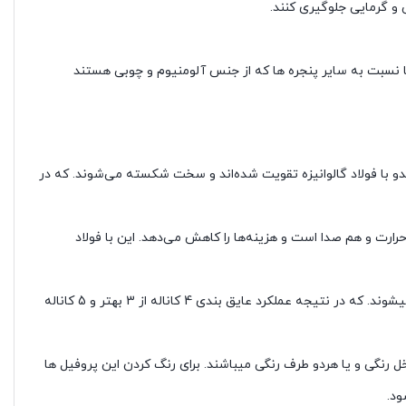
 و گرمایی جلوگیری کنند.
8,000
تومان
ع پنجره ها نسبت به سایر پنجره ها که از جنس آلومنیوم و چوبی هستند
فل هستندو با فولاد گالوانیزه تقویت شده‌اند و سخت شکسته می‌شوند. که در
ق حرارت و هم صدا است و هزینه‌ها را کاهش می‌دهد. این با فولاد
پنجره UPVC، از لحاظ عایق صدا و حرارت به 3 بخش: 3 کاناله، 4 کاناله و 5 کاناله تقسیم میشوند. که در نتیجه عملکرد عایق بندی 4 کاناله از 3 بهتر و 5 کاناله
رنگی و یا هردو طرف رنگی میباشند. برای رنگ کردن این پروفیل ها
ود.