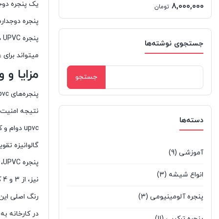
یک پنجره دوجد
21,500,000
8,000,000
تومان
تومان
پنجره دوجداره
پ
جستجوی نوشته‌ها
میتواند برای 
مزایا و و
جستجو
برای:
نتیجه امنیت با
دسته‌ها
upvc دوا
گالوانیزه تق
آموزشی
(9)
انواع شیشه
(3)
نیز، از 3 و 4 کاناله بهتر و قوی تر است.
پنجره آلومینیومی
(3)
رنگ اصلی این
در کارخانه ب
پنجره ترکیبی
(11)